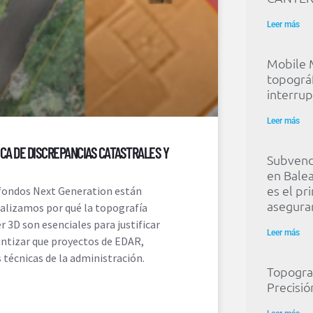
Leer más
Mobile 
topográf
interru
Leer más
ICA DE DISCREPANCIAS CATASTRALES Y
Subvenci
en Balea
es el pr
s fondos Next Generation están
asegurar
nalizamos por qué la topografía
 3D son esenciales para justificar
Leer más
antizar que proyectos de EDAR,
técnicas de la administración.
Topograf
Precisi