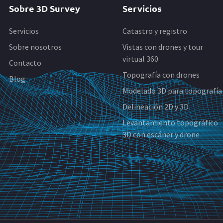
Sobre 3D Survey
Servicios
Servicios
Catastro y registro
Sobre nosotros
Vistas con drones y tour
virtual 360
Contacto
Topografía con drones
Blog
Modelado 3D para topografía
Delineación 2D y 3D
Levantamiento topográfico
3D con escáner y drone