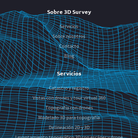
Sobre 3D Survey
Servicios
Sobre nosotros
Contacto
Blog
Servicios
Catastro y registro
Vistas con drones y tour virtual 360
Topografía con drones
Modelado 3D para topografía
Delineación 2D y 3D
Levantamiento topográfico 3D con escáner y drone