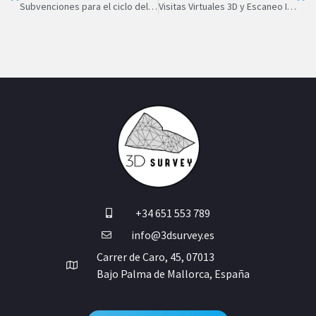
Subvenciones para el ciclo del agua en Baleares: ¿Por qué la topografía es el primer requisito para asegurar los fondos?
Visitas Virtuales 3D y Escaneo Inmersivo en Baleares: Innovación para Inmobiliarias, Arquitectura y Proyectos
+34 651 553 789
info@3dsurvey.es
Carrer de Caro, 45, 07013
Bajo Palma de Mallorca, España