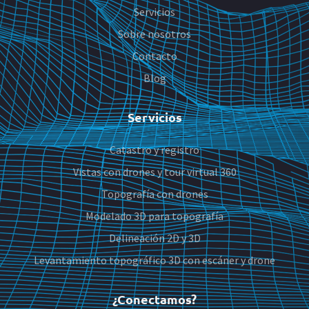
Servicios
Sobre nosotros
Contacto
Blog
Servicios
Catastro y registro
Vistas con drones y tour virtual 360
Topografía con drones
Modelado 3D para topografía
Delineación 2D y 3D
Levantamiento topográfico 3D con escáner y drone
¿Conectamos?