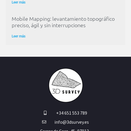
Leer más
Mobile Mapping: levantamiento topográfico
preciso, ágil y sin interrupciones
Leer más
+34 651 553 789
info@3dsurvey.es