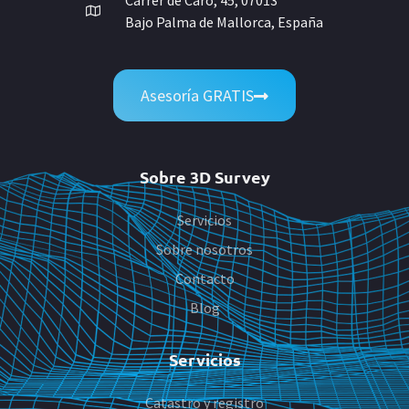
Carrer de Caro, 45, 07013
Bajo Palma de Mallorca, España
Asesoría GRATIS
Sobre 3D Survey
Servicios
Sobre nosotros
Contacto
Blog
Servicios
Catastro y registro