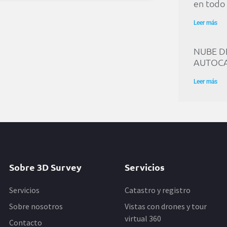
en todo 
Leer más
NUBE D
AUTOCA
Leer más
Sobre 3D Survey
Servicios
Servicios
Catastro y registro
Sobre nosotros
Vistas con drones y tour
virtual 360
Contacto