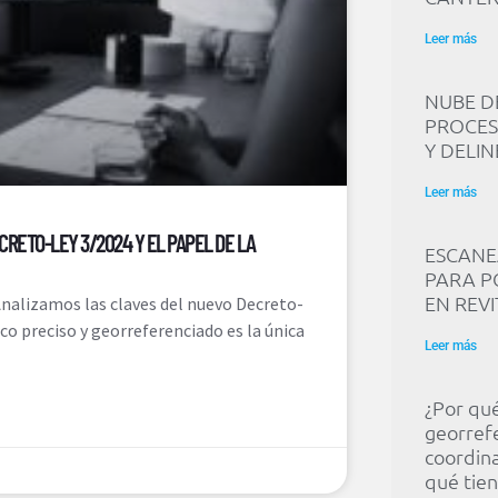
Leer más
NUBE D
PROCES
Y DELIN
Leer más
RETO-LEY 3/2024 Y EL PAPEL DE LA
ESCANE
PARA P
EN REVI
 Analizamos las claves del nuevo Decreto-
o preciso y georreferenciado es la única
Leer más
¿Por qué
georrefe
coordina
qué tien