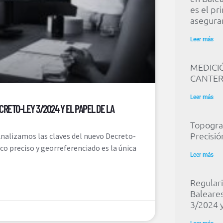
es el pr
asegurar
Leer más
MEDICI
CANTE
Leer más
RETO-LEY 3/2024 Y EL PAPEL DE LA
Topograf
Precisi
 Analizamos las claves del nuevo Decreto-
o preciso y georreferenciado es la única
Leer más
Regulari
Baleares
3/2024 y