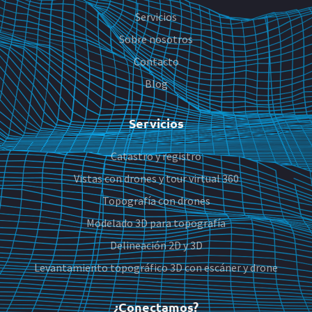
Servicios
Sobre nosotros
Contacto
Blog
Servicios
Catastro y registro
Vistas con drones y tour virtual 360
Topografía con drones
Modelado 3D para topografía
Delineación 2D y 3D
Levantamiento topográfico 3D con escáner y drone
¿Conectamos?