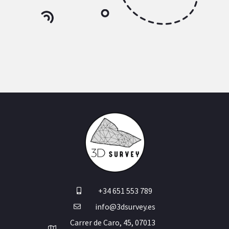
+34 651 553 789
info@3dsurvey.es
Carrer de Caro, 45, 07013